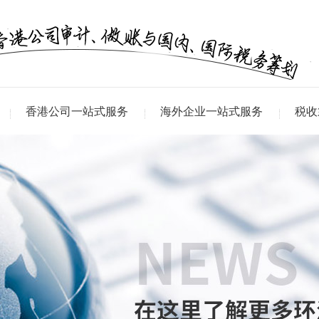
香港公司一站式服务
海外企业一站式服务
税收