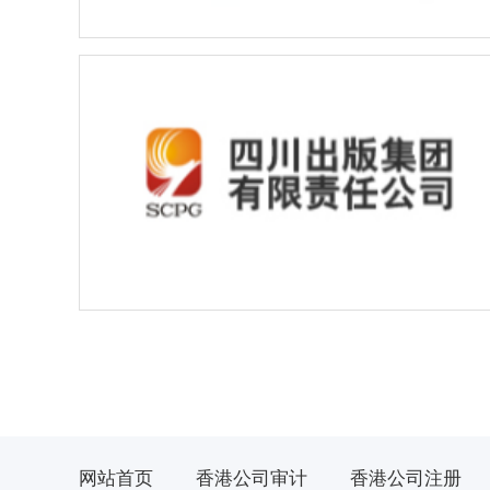
网站首页
香港公司审计
香港公司注册