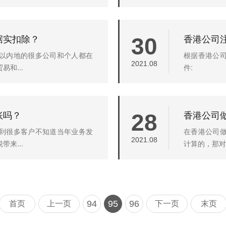
据实扣除？
香港公司
30
以内地的很多公司和个人都在
根据香港公
2021.08
和...
件:
账吗？
香港公司
28
到很多客户不知道当年业务发
在香港公司
2021.08
来...
计算的，那对
94
95
96
首页
上一页
下一页
末页