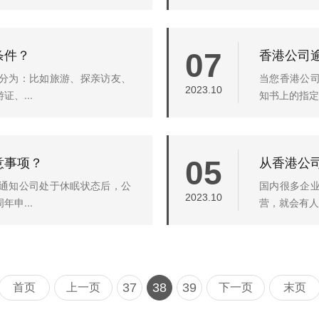
条件？
香港公司
07
分为：比如旅游、探亲访友、
当您香港公
2023.10
、...
知书上的指定
意事项？
05
通知公司处于休眠状态后，公
国内很多企
2023.10
申...
营，就会有人
37
38
39
首页
上一页
下一页
末页