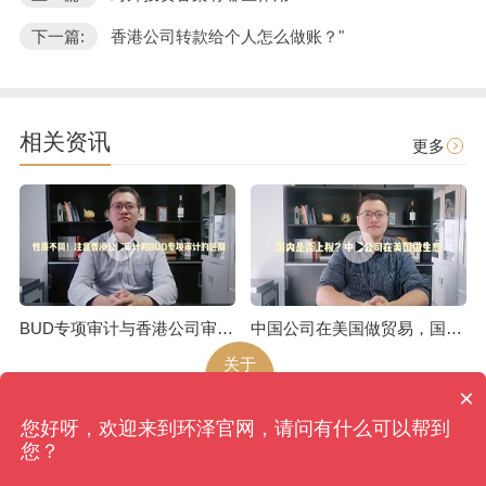
下一篇:
香港公司转款给个人怎么做账？"
相关资讯
更多
BUD专项审计与香港公司审计是不一样的
中国公司在美国做贸易，国内是否上税呢
关于
环泽
×
您好呀，欢迎来到环泽官网，请问有什么可以帮到
环泽
版权所有
网站地图
您？
香港、成都、北京、上海、广州、南京、昆明、武汉...
备案号：蜀ICP备09039270号-4