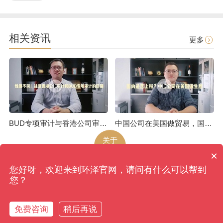
相关资讯
更多
BUD专项审计与香港公司审计是不一样的
中国公司在美国做贸易，国内是否上税呢
关于
环泽
×
您好呀，欢迎来到环泽官网，请问有什么可以帮到
环泽
版权所有
网站地图
您？
香港、成都、北京、上海、广州、南京、昆明、武汉...
备案号：蜀ICP备09039270号-4
免费咨询
稍后再说