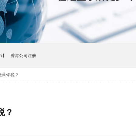
审计
香港公司注册
缴薪俸税？
税？