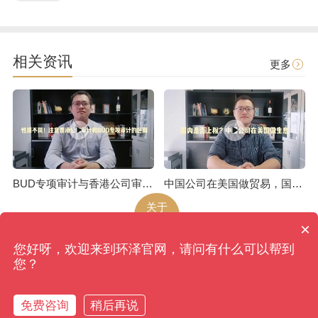
相关资讯
更多
BUD专项审计与香港公司审计是不一样的
中国公司在美国做贸易，国内是否上税呢
关于
环泽
×
您好呀，欢迎来到环泽官网，请问有什么可以帮到
环泽
版权所有
网站地图
您？
香港、成都、北京、上海、广州、南京、昆明、武汉...
备案号：蜀ICP备09039270号-4
免费咨询
稍后再说