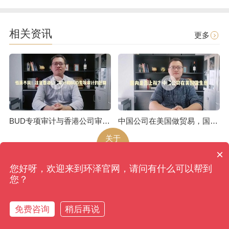
相关资讯
更多
BUD专项审计与香港公司审计是不一样的
中国公司在美国做贸易，国内是否上税呢
关于
环泽
×
您好呀，欢迎来到环泽官网，请问有什么可以帮到
环泽
版权所有
网站地图
您？
香港、成都、北京、上海、广州、南京、昆明、武汉...
备案号：蜀ICP备09039270号-4
免费咨询
稍后再说
返回首页
香港审计
拨打电话
香港注册
税收筹划