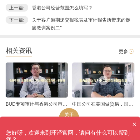
上一篇:
香港公司经营范围怎么填写？
下一篇:
关于客户逾期递交报税表及审计报告所带来的惨
痛教训案例二"
相关资讯
更多
BUD专项审计与香港公司审计是不一样的
中国公司在美国做贸易，国内是否上税呢
关于
环泽
×
您好呀，欢迎来到环泽官网，请问有什么可以帮到
环泽
版权所有
网站地图
您？