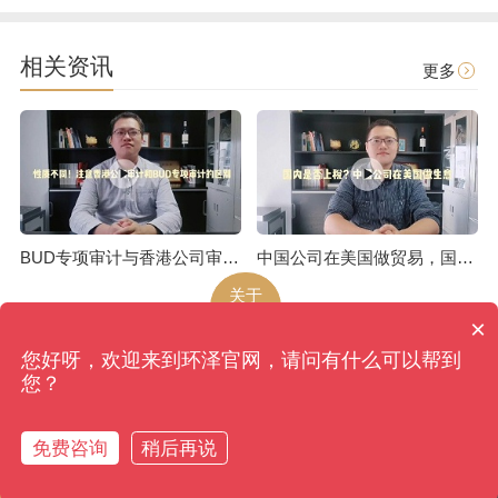
相关资讯
更多
BUD专项审计与香港公司审计是不一样的
中国公司在美国做贸易，国内是否上税呢
关于
环泽
×
您好呀，欢迎来到环泽官网，请问有什么可以帮到
环泽
版权所有
网站地图
您？
香港、成都、北京、上海、广州、南京、昆明、武汉...
备案号：蜀ICP备09039270号-4
免费咨询
稍后再说
返回首页
香港审计
拨打电话
香港注册
税收筹划