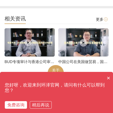
相关资讯
更多
BUD专项审计与香港公司审计是不一样的
中国公司在美国做贸易，国内是否上税呢
关于
环泽
×
您好呀，欢迎来到环泽官网，请问有什么可以帮到
环泽
版权所有
网站地图
您？
香港、成都、北京、上海、广州、南京、昆明、武汉...
备案号：蜀ICP备09039270号-4
免费咨询
稍后再说