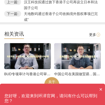
上一篇:
汉王科技拟通过旗下香港子公司再设立日本和法
国子公司
下一篇:
天地数码通过香港子公司收购境外股权事项已完
成"
相关资讯
更多
BUD专项审计与香港公司审计是不一样的
中国公司在美国做贸易，国内是否上税呢
关于
环泽
×
您好呀，欢迎来到环泽官网，请问有什么可以帮到
环泽
版权所有
网站地图
您？
香港、成都、北京、上海、广州、南京、昆明、武汉...