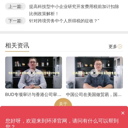
上一篇:
提高科技型中小企业研究开发费用税前加计扣除
比例政策解析！
下一篇:
针对跨境劳务中个人所得税的征收？"
相关资讯
更多
BUD专项审计与香港公司审计是不一样的
中国公司在美国做贸易，国内是否上税呢
关于
环泽
×
您好呀，欢迎来到环泽官网，请问有什么可以帮到
环泽
版权所有
网站地图
您？