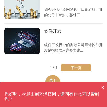
如今时代互联网发达，从事游戏行业
的公司非常多，那对于...
软件开发
软件开发行业的香港公司审计软件开
发是指根据用户要求建...
下一页
1
/
4
关于
环泽
×
您好呀，欢迎来到环泽官网，请问有什么可以帮到
环泽
版权所有
网站地图
您？
香港、成都、北京、上海、广州、南京、昆明、武汉...
备案号：蜀ICP备09039270号-4