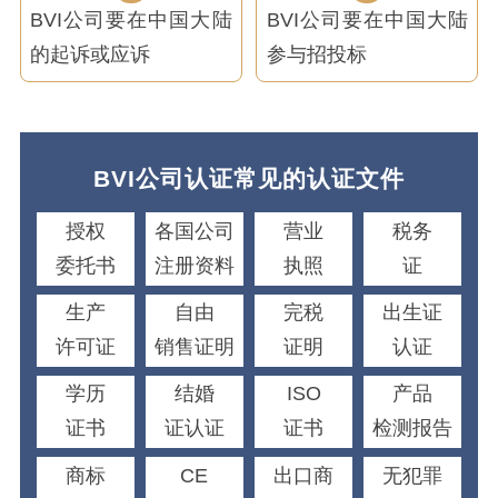
BVI公司要在中国大陆
BVI公司要在中国大陆
的起诉或应诉
参与招投标
BVI公司认证常见的认证文件
授权
各国公司
营业
税务
委托书
注册资料
执照
证
生产
自由
完税
出生证
许可证
销售证明
证明
认证
学历
结婚
ISO
产品
证书
证认证
证书
检测报告
商标
CE
出口商
无犯罪